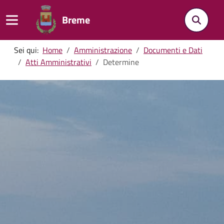
Breme
Sei qui:
Home
Amministrazione
Documenti e Dati
Atti Amministrativi
Determine