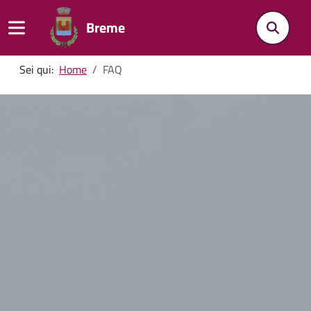
Breme
Sei qui:
Home
FAQ