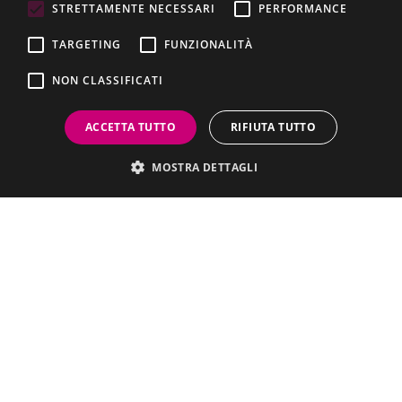
VIVERE IL COMUNE
STRETTAMENTE NECESSARI
PERFORMANCE
La Dolcissima
TARGETING
FUNZIONALITÀ
Luoghi
NON CLASSIFICATI
Eventi
Territorio
ACCETTA TUTTO
RIFIUTA TUTTO
Visita Breme
MOSTRA DETTAGLI
CONTATTI
Comune di Breme
Via Abbazia S. Pietro, 17 - 27020 Breme PV
Codice fiscale / P. IVA:
00473260180
Centralino unico:
038477001
Pec:
comune.breme@pec.regione.lombardia.it