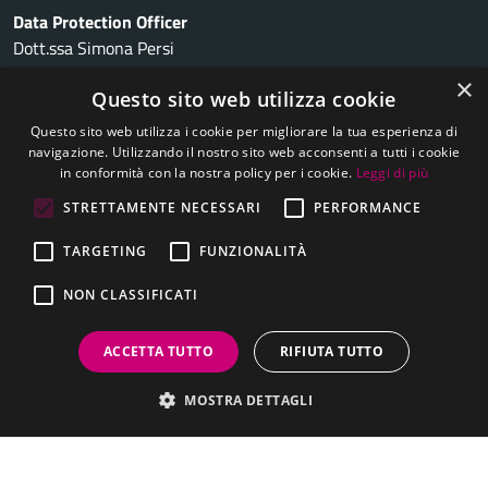
Data Protection Officer
Dott.ssa Simona Persi
dpo@comunebreme.it
×
Questo sito web utilizza cookie
Suap, 03 8467 5203
Questo sito web utilizza i cookie per migliorare la tua esperienza di
suap.robbio@pec.it
navigazione. Utilizzando il nostro sito web acconsenti a tutti i cookie
Amministrazione trasparente
in conformità con la nostra policy per i cookie.
Leggi di più
Trasparenza Rifiuti
STRETTAMENTE NECESSARI
PERFORMANCE
Informativa privacy
TARGETING
FUNZIONALITÀ
Cookie policy
NON CLASSIFICATI
Note legali
ACCETTA TUTTO
RIFIUTA TUTTO
Dichiarazione di accessibilità
MOSTRA DETTAGLI
Mappa del sito