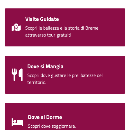
risultato infinitamente più gustoso e digeribile.
sambuchi e sanguinelle. Nelle zone in cui il terreno
Info: 328 781636
è maggiormente impregnato d’acqua, ci si imbatte
Visite Guidate
prevalentemente in canne palustri, mazzesorde e
carici.
Scopri le bellezze e la storia di Breme
attraverso tour gratuiti.
Dove si Mangia
Scopri dove gustare le prelibatezze del
territorio.
Dove si Dorme
Scopri dove soggiornare.