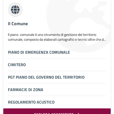
Il Comune
Il piano comunale
è uno strumento di gestione del territorio
comunale, composto da elaborati cartografici e tecnici oltre che da
normative (legislazione urbanistica) che regolano la gestione delle
attività di trasformazione urbana e territoriale del comune di
PIANO DI EMERGENZA COMUNALE
pertinenza.
CIMITERO
PGT PIANO DEL GOVERNO DEL TERRITORIO
FARMACIE DI ZONA
REGOLAMENTO ACUSTICO