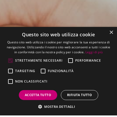
×
Questo sito web utilizza cookie
Questo sito web utilizza i cookie per migliorare la tua esperienza di
navigazione. Utilizzando il nostro sito web acconsenti a tutti i cookie
in conformità con la nostra policy per i cookie.
Leggi di più
STRETTAMENTE NECESSARI
PERFORMANCE
TARGETING
FUNZIONALITÀ
Documenti e Dati
NON CLASSIFICATI
ACCETTA TUTTO
RIFIUTA TUTTO
Amministrazione Trasparente
MOSTRA DETTAGLI
Amministrazione Trasparente è la sezione del sito
internet del Comune di Breme dedicata alla libera