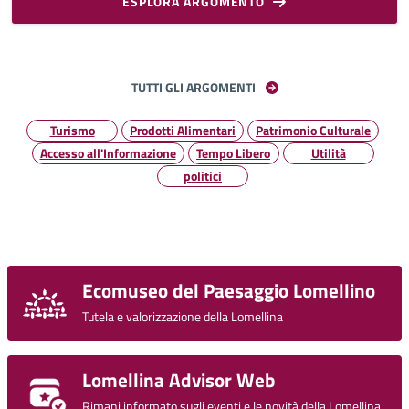
ESPLORA ARGOMENTO
TUTTI GLI ARGOMENTI
Turismo
Prodotti Alimentari
Patrimonio Culturale
Accesso all'Informazione
Tempo Libero
Utilità
politici
Ecomuseo del Paesaggio Lomellino
Tutela e valorizzazione della Lomellina
Lomellina Advisor Web
Rimani informato sugli eventi e le novità della Lomellina