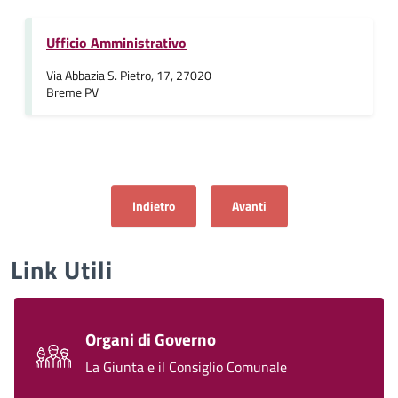
Ufficio Amministrativo
Via Abbazia S. Pietro, 17, 27020
Breme PV
Articolo precedente: Certificato di nascita per citt
Articolo successivo: Richiesta 
Indietro
Avanti
Link Utili
Organi di Governo
La Giunta e il Consiglio Comunale