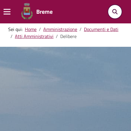
Breme
Sei qui:
Home
Amministrazione
Documenti e Dati
Atti Amministrativi
Delibere