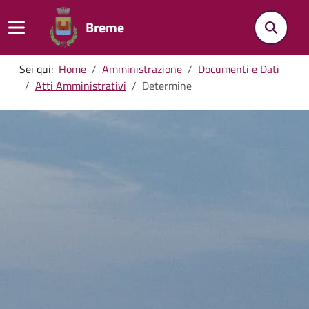
Breme
Sei qui:
Home
Amministrazione
Documenti e Dati
Atti Amministrativi
Determine