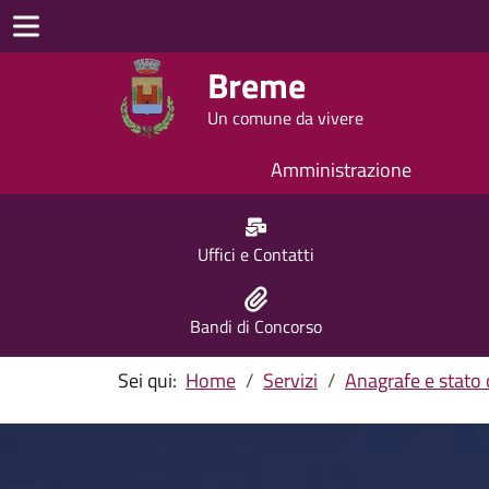
Breme
Un comune da vivere
Amministrazione
Uffici e Contatti
Bandi di Concorso
Sei qui:
Home
Servizi
Anagrafe e stato c