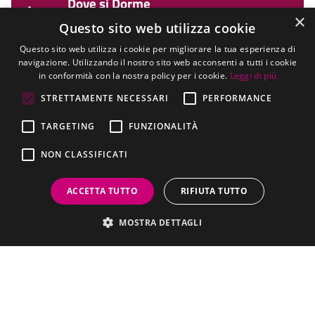
Dove si Dorme
×
Scopri dove soggiornare.
Questo sito web utilizza cookie
Questo sito web utilizza i cookie per migliorare la tua esperienza di
navigazione. Utilizzando il nostro sito web acconsenti a tutti i cookie
in conformità con la nostra policy per i cookie.
Leggi di più
STRETTAMENTE NECESSARI
PERFORMANCE
AVVISO DI AVVIO DEL PROCEDIMENTO DI REDAZIONE DELLA
TARGETING
FUNZIONALITÀ
VARIANTE GENERALE AL PIANO DI GOVERNO DEL
TERRITORIO (PGT) VIGENTE E CONTESTUALE AVVIO DEL
NON CLASSIFICATI
PROCEDIMENTO DI VALUTAZIONE AMBIENTALE STRATEGICA,
AI SENSI DELLA LR N.12 DEL 2005 E SS.MM.II.
ACCETTA TUTTO
RIFIUTA TUTTO
MOSTRA DETTAGLI