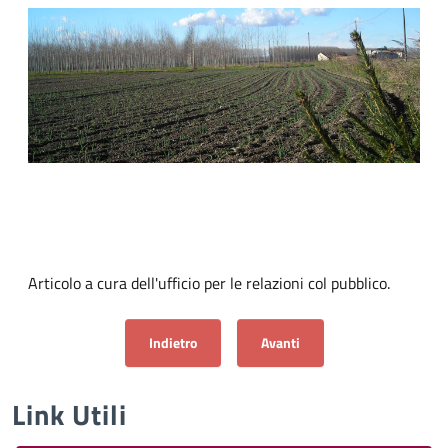
Articolo a cura dell'ufficio per le relazioni col pubblico.
Articolo precedente: Breme Red Onion - ENG
Articolo successivo: Allium cep
Indietro
Avanti
Link Utili